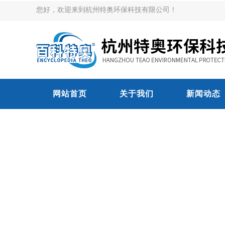
您好，欢迎来到杭州特奥环保科技有限公司！
网站首页
关于我们
新闻动态