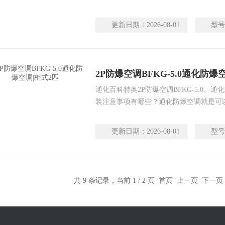
理。白山防爆空调产品可应用于石油化工
物、生物工程、医药、港湾、栈房和特殊
更新日期：
2026-08-01
型号
制要求的场合；1区、2区危险气体处所，IIA、
气体或蒸汽环境。
2P防爆空调BFKG-5.0通化防爆
通化百科特奥2P防爆空调BFKG-5.0、
装注意事项有哪些？通化防爆空调就是可
究所、实验室、电站等易燃易爆场所的特
不同是：防爆空调机是依据不同的防爆阶
更新日期：
2026-08-01
型号
的，制冷系统和家用空调基本一致。
共 9 条记录，当前 1 / 2 页 首页 上一页
下一页