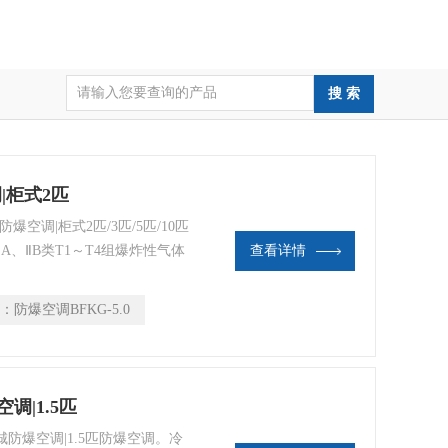
|柜式2匹
爆空调|柜式2匹/3匹/5匹/10匹
A、ⅡB类T1～T4组爆炸性气体
查看详情
、试验室、控制室等场所。吉林
源、通化、白山、松原、白城、
：
防爆空调BFKG-5.0
空调|1.5匹
白城防爆空调|1.5匹防爆空调。冷