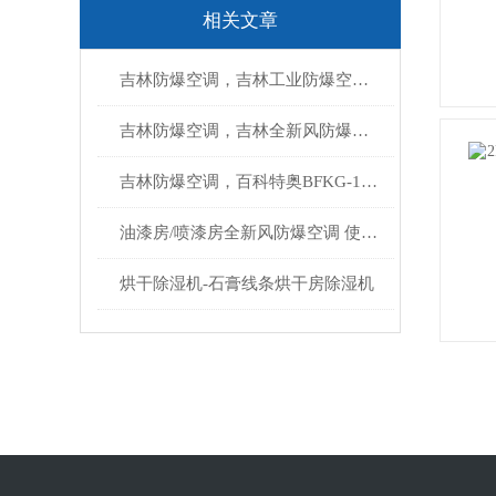
相关文章
吉林防爆空调，吉林工业防爆空调厂家
吉林防爆空调，吉林全新风防爆空调厂家
吉林防爆空调，百科特奥BFKG-12,甲类库5匹防爆空调
油漆房/喷漆房全新风防爆空调 使用好处
烘干除湿机-石膏线条烘干房除湿机