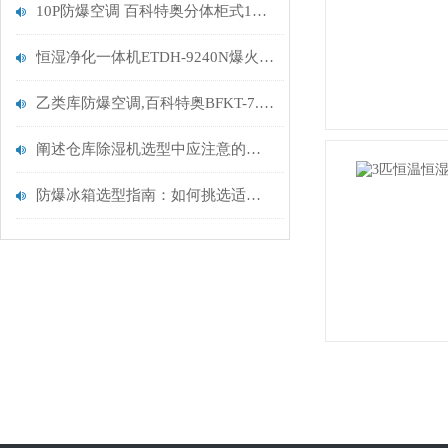
10P防爆空调 百科特奥分体柜式10P防爆空调BLF-28
恒湿净化一体机ETDH-9240N爆火背后：现代人为何甘愿为“多功能”买单
乙类库防爆空调,百科特奥BFKT-7.5,3匹挂式防爆空调机
阐述仓库除湿机选型中应注意的三点要素
防爆冰箱选型指南：如何挑选适合的温度敏感物品存储设备