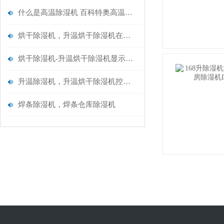
什么是高温除湿机 百科特奥高温除湿机
烘干除湿机，升温烘干除湿机在面条厂的使用效果
烘干除湿机-升温烘干除湿机显示屏不亮（不通电检修方法）
升温除湿机，升温烘干除湿机控制面板显示上运行图标闪烁不启动
焊条除湿机，焊条仓库除湿机