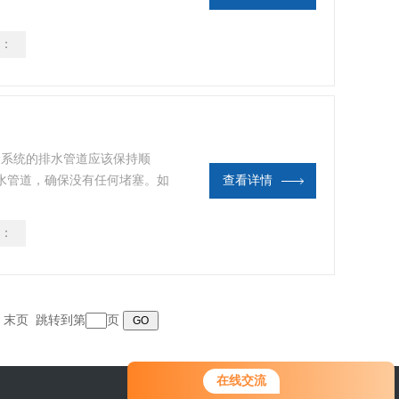
设定：根据工作环境的要求和人
冷却或过度加热。适当调整温度
：
空调模式选择：根据季节和需求
空调系统的排水管道应该保持顺
水管道，确保没有任何堵塞。如
查看详情
止漏水和损坏设备。检查电气系
是否正常。确保电气元件和电缆
：
漏电的迹象。如果发现任何问
人员进行维修。
末页
跳转到第
页
在线交流