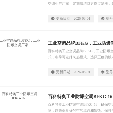
空调生产厂家：定期清洁或更换过滤器，
键。根据使用情况，通常建议每两个月清
换。检查冷凝器和蒸发器：冷凝器和蒸发
更新日期：
2026-08-01
型号
定期检查并清洁它们上的污垢和积聚物，
果。可以使用软刷或压缩空气清洁冷凝器
的污垢。
工业空调品牌BFKG，工业防爆
百科特奥工业空调品牌BFKG，工业防爆
式，冬季可选择制热模式。选择正确的模
减少能源浪费。.注意环境湿度：在高湿
除湿功能，以保持环境舒适和防止湿度过
更新日期：
2026-08-01
型号
常运行，并根据需要进行设置调整。合理
用空调系统。
百科特奥工业防爆空调BFKG-16
百科特奥工业防爆空调BFKG-16，确保
物，以确保良好的空气流通和散热。保持