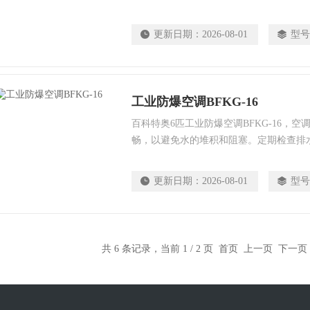
期清除灰尘和污垢。使用注意事项：温度
员舒适度，合理设定空调温度，避免过度
更新日期：
2026-08-01
型号
可以提高空调的效能，并节约能源消耗。
选择合适的空调模式。
工业防爆空调BFKG-16
百科特奥6匹工业防爆空调BFKG-16，
畅，以避免水的堆积和阻塞。定期检查排
果发现问题，及时清洁或修复问题，以防
统：定期检查空调系统的电气连线和接地
更新日期：
2026-08-01
型号
无损坏，紧固良好，并且没有任何潮湿或
题，应立即采取措施修复，或请专业技术
共 6 条记录，当前 1 / 2 页 首页 上一页
下一页