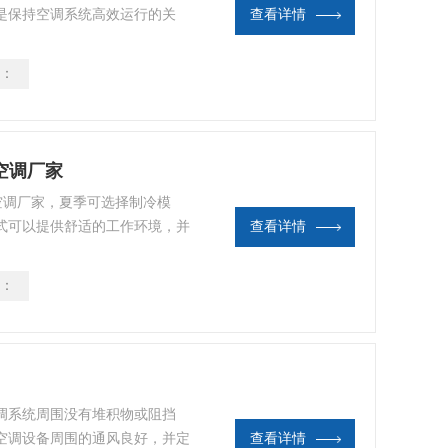
是保持空调系统高效运行的关
查看详情
洁一次过滤器，并根据需要更
器，是空调系统中的重要组件。
：
以确保正常的热交换和冷却效
和蒸发器表面，并及时清除积聚
空调厂家
空调厂家，夏季可选择制冷模
式可以提供舒适的工作环境，并
查看详情
度环境中，空调系统可能需要增加
高。确保空调系统的除湿功能正
：
使用时间：根据实际需要合理使
空调系统周围没有堆积物或阻挡
空调设备周围的通风良好，并定
查看详情