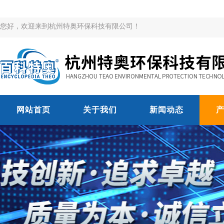
您好，欢迎来到杭州特奥环保科技有限公司！
网站首页
关于我们
新闻动态