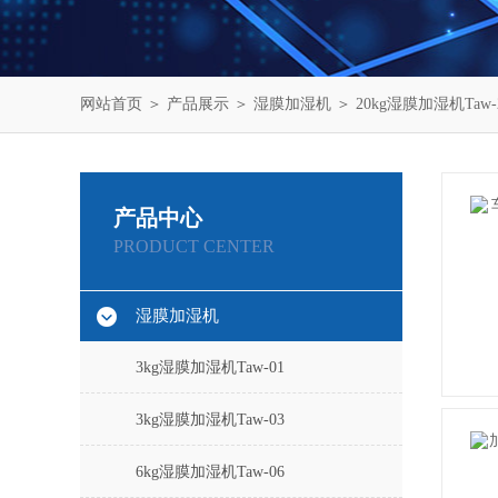
网站首页
＞
产品展示
＞
湿膜加湿机
＞
20kg湿膜加湿机Taw-
产品中心
PRODUCT CENTER
湿膜加湿机
3kg湿膜加湿机Taw-01
3kg湿膜加湿机Taw-03
6kg湿膜加湿机Taw-06