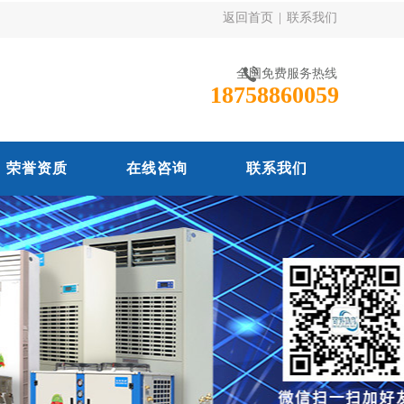
返回首页
|
联系我们
全国免费服务热线
18758860059
荣誉资质
在线咨询
联系我们