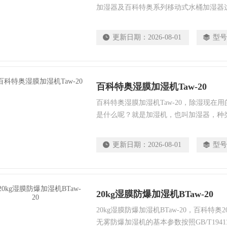
加湿器及百科特奥系列移动式水桶加湿器
接自来水管、将纯净水桶放上供水、适用
动、无噪音干扰、无污染，雾化效率高、
更新日期：
2026-08-01
型号
是高效可靠、实用的超声波空气质量调节
厂房、无尘车间、食品、洁净室
百科特奥湿膜加湿机Taw-20
百科特奥湿膜加湿机Taw-20，除湿现在
是什么呢？就是加湿机，也叫加湿器，种
加湿机以及超声波加湿机，不过现在工业
机跟超声波加湿机，如果对加湿速度有要
更新日期：
2026-08-01
型号
超声波加湿机。
20kg湿膜防爆加湿机BTaw-20
20kg湿膜防爆加湿机BTaw-20，百科特奥
无雾防爆加湿机的基本参数按照GB/T1941