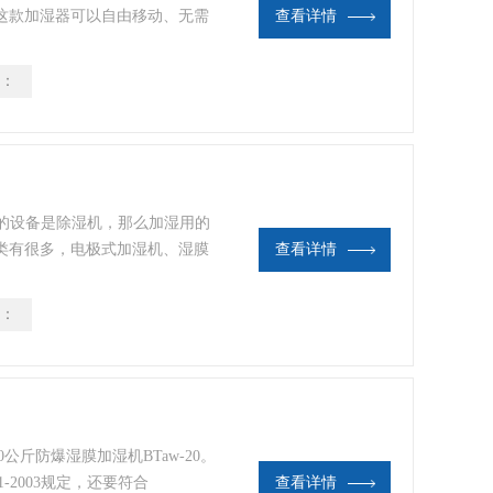
这款加湿器可以自由移动、无需
查看详情
于接水源不方便场所、无机械驱
故障率低、能耗低、维护简便，
：
加湿设备。适用于高洁净的电子
用的设备是除湿机，那么加湿用的
类有很多，电极式加湿机、湿膜
查看详情
生产中用的最多的就是湿膜加湿
求，那么很多企业都会选择使用
：
20公斤防爆湿膜加湿机BTaw-20。
1-2003规定，还要符合
查看详情