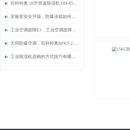
百科特奥 58升管道除湿机 DH-858D的功耗是多少
实验室安全升级：防爆冰箱如何成为危险品管理的“智能守门员“？
工业空调故障E3，工业空调故障代码E3高压保护，导致无法启动
大同防爆空调，百科特奥BFKT-2.6，大同防爆空调1匹/壁挂式
工业除湿机选购的方式技巧有哪些？