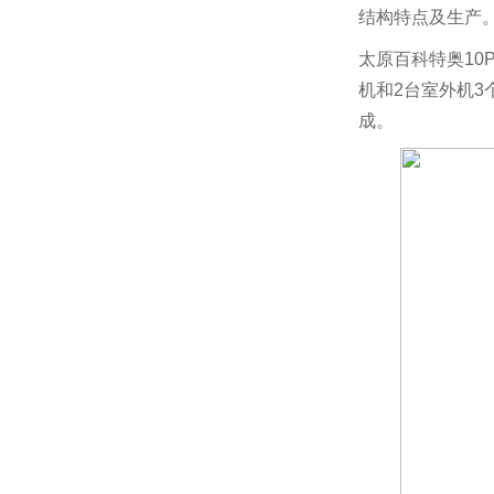
结构特点及生产
太原百科特奥10P
机和
2
台室外机
3
成。