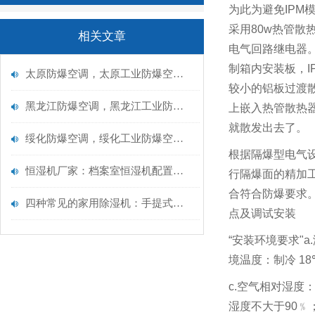
为此为避免
IPM
采用
80w
热管散
相关文章
电气回路继电器
制箱内安装板，
I
太原防爆空调，太原工业防爆空调厂家品牌选型
较小的铝板过渡
黑龙江防爆空调，黑龙江工业防爆空调厂家
上嵌入热管散热
就散发出去了。
绥化防爆空调，绥化工业防爆空调厂家
根据隔爆型电气
恒湿机厂家：档案室恒湿机配置方案解析
行隔爆面的精加
合符合防爆要求
四种常见的家用除湿机：手提式除湿机、干燥除湿机、家用冷风除湿机
点及调试安装
“
安装环境要求
"a.
境温度：制冷
18
c.
空气相对湿度
湿度不大于
90
﹪