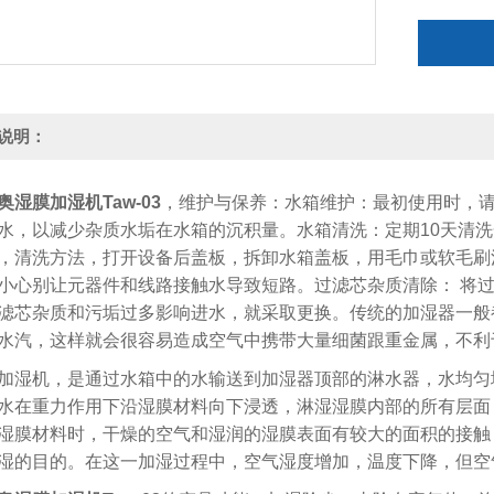
水导致短
说明：
奥湿膜加湿机Taw-03
，维护与保养：
水箱维护：最初使用时，
水，以减少杂质水垢在水箱的沉积量。
水箱清洗：定期
10
天清洗
，清洗方法，打开设备后盖板，拆卸水箱盖板，用毛巾或软毛刷
小心别让元器件和线路接触水导致短路。
过滤芯杂质清除： 将
滤芯杂质和污垢过多影响进水，就采取更换。传统的加湿器一般
水汽，这样就会很容易造成空气中携带大量细菌跟重金属，不利
加湿机，是通过水箱中的水输送到加湿器顶部的淋水器，水均匀
水在重力作用下沿湿膜材料向下浸透，淋湿湿膜内部的所有层面
湿膜材料时，干燥的空气和湿润的湿膜表面有较大的面积的接触
湿的目的。在这一加湿过程中，空气湿度增加，温度下降，但空