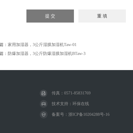
篇：
家用加湿器，3公斤湿膜加湿机Taw-01
篇：
防爆加湿器，3公斤防爆湿膜加湿机BTaw-3
传真：0571-85831769
技术支持：
环保在线
备案号：
浙ICP备10204288号-16