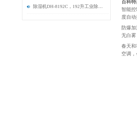
百科特
除湿机DH-8192C，192升工业除湿机，除湿量 8kg/h（192升/天）
智能控
度自动
防爆加
无白雾
春天和
空调，