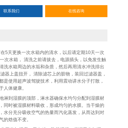
路。
联系我们
在线咨询
请在
5
天更换一次水箱内的清水，以后请定期
10
天一次
一次水箱， 清洗之前请拔去，电源插头，以免发生触
清洗水箱周边的水垢和杂质，然后再用清水冲洗排出
过滤器上盖扭开， 清除滤芯上的脏物，装回过滤器盖，
都是使用超声波驾驶技术，利用震动讲水分子打散，
于人体健康。
地淋到湿膜的顶部，淋水器确保水均匀分配到湿膜材
，同时被湿膜材料吸收，形成均匀的水膜。当干燥的
，水分充分吸收空气的热量而汽化蒸发，从而达到对
气的焓值不变。