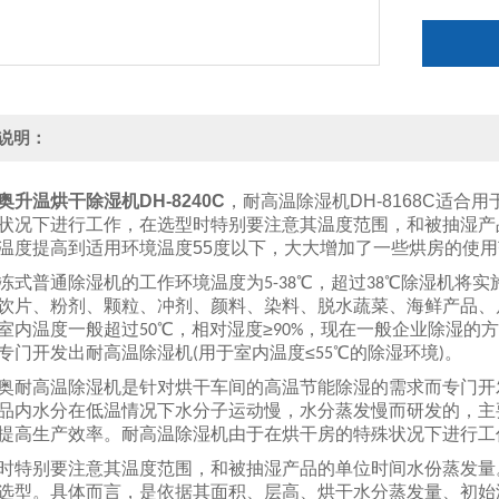
说明：
奥
升温烘干除湿机DH-8240C
，耐高温除湿机DH-8168C适
状况下进行工作，在选型时特别要注意其温度范围，和被抽湿产
温度提高到适用环境温度
55
度以下，大大增加了一些烘房的使用
冻式普通除湿机的工作环境温度为
℃，超过
℃除湿机将实
5-38
38
饮片、粉剂、颗粒、冲剂、颜料、染料、脱水蔬菜、海鲜产品、
室内温度一般超过
℃，相对湿度≥
，现在一般企业除湿的方
50
90%
专门开发出耐高温除湿机
用于室内温度≤
℃的除湿环境
。
(
55
)
奥耐高温除湿机是针对烘干车间的高温节能除湿的需求而专门开
品内水分在低温情况下水分子运动慢，水分蒸发慢而研发的，主
提高生产效率。耐高温除湿机由于在烘干房的特殊状况下进行工
时特别要注意其温度范围，和被抽湿产品的单位时间水份蒸发量
选型。具体而言，是依据其面积、层高、烘干水分蒸发量、初始