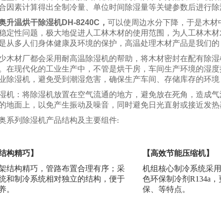
合因素计算得出全制冷量、单位时间除湿量等关键参数后进行除
奥
升温烘干除湿机DH-8240C
，
可以使周边水分下降，于是木材
稳定性问题，极大地促进人工林木材的使用范围，为人工林木材
是从多人们身体健康及环境的保护，高温处理木材产品是我们的
少木材厂都会采用耐高温除湿机的帮助，将木材密封在配有除湿
。在现代化的工业生产中，不管是烘干房，车间生产环境的湿度
业除湿机，避免受到潮湿危害，确保生产车间、存储库存的环境
湿机：将除湿机放置在空气流通的地方，避免放在死角，造成气
的地面上，以免产生振动及噪音，同时避免日光直射或接近发热
奥系列除湿机产品结构及主要组件
:
结构精巧】
【高效节能压缩机】
架结构精巧，管路布置合理有序；采
机组核心制冷系统采
统和制冷系统相对独立的结构，便于
色环保制冷剂R134a
养。
保、等特点。