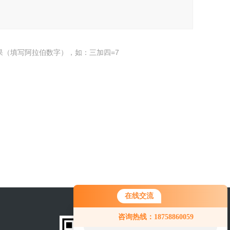
果（填写阿拉伯数字），如：三加四=7
在线交流
您好！欢迎前来咨询，很高兴为您
咨询热线：18758860059
服务，请问您要咨询什么问题呢？