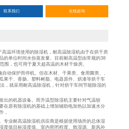
联系我们
在线咨询
合用于高温环境使用的除湿机，耐高温除湿机由于在烘干房
品的单位时间水份蒸发量。目前耐高温型由常规的
38
范围，也可用于夏天超高温的木材干燥房。
施自动保护而停机。但在木材、干果类、食用菌类、、
瓜果干、香肠、塑料树脂、电器原件、烘漆等烘干车
法，就采用耐高温除湿机，针对烘干车间节能除湿的
发出的机器设备。而升温型除湿机主要针对气温较
要在原有除湿机的基础上增加辅助电加热以加速水分
作，
。专业耐高温除湿机供应商是根据使用场所的总体湿
湿度值目标湿度值、室内密闭程度、散湿源、新风补