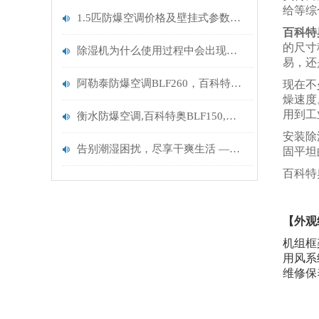
给等综
1.5匹防爆空调价格及壁挂式参数详解
百科特
的尺寸
除湿机为什么使用过程中会出现漏水的原因是什么？
易，还
阿勒泰防爆空调BLF260，百科特奥,阿勒泰防爆空调100匹
现在不
燥速度
用到工
衡水防爆空调,百科特奥BLF150,衡水防爆空调/全新风（60P）
安装除
告别潮湿困扰，尽享干爽生活 —— 智能全自动除湿机
固平坦
百科特
【外观
机组框
用风系
维修保