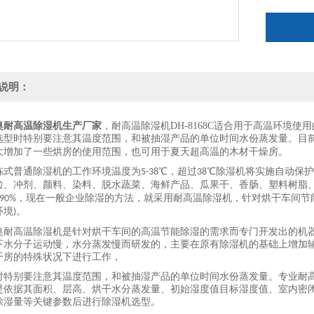
说明：
奥
耐高温除湿机生产厂家
，耐高温除湿机DH-8168C适合用于高温环境
选型时特别要注意其温度范围，和被抽湿产品的单位时间水份蒸发量。目
大增加了一些烘房的使用范围，也可用于夏天超高温的木材干燥房。
冻式普通除湿机的工作环境温度为
℃，超过
℃除湿机将实施自动保
5-38
38
粒、冲剂、颜料、染料、脱水蔬菜、海鲜产品、瓜果干、香肠、塑料树脂
，现在一般企业除湿的方法，就采用耐高温除湿机，针对烘干车间节
90%
环境
。
)
奥耐高温除湿机是针对烘干车间的高温节能除湿的需求而专门开发出的机
下水分子运动慢，水分蒸发慢而研发的，主要在原有除湿机的基础上增加
干房的特殊状况下进行工作，
时特别要注意其温度范围，和被抽湿产品的单位时间水份蒸发量。专业耐
是依据其面积、层高、烘干水分蒸发量、初始湿度值目标湿度值、室内密
除湿量等关键参数后进行除湿机选型。