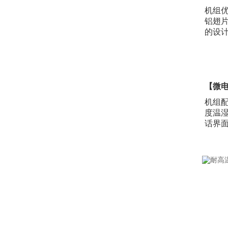
机组
铝翅
的设
【微
机组
度温
话界