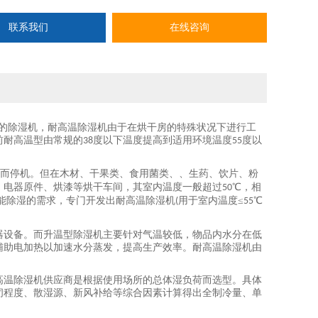
联系我们
在线咨询
使用的除湿机，耐高温除湿机由于在烘干房的特殊状况下进行工
前耐高温型由常规的
度以下温度提高到适用环境温度
度以
38
55
护而停机。但在木材、干果类、食用菌类、、生药、饮片、粉
、电器原件、烘漆等烘干车间，其室内温度一般超过
℃，相
50
能除湿的需求，专门开发出耐高温除湿机
用于室内温度≤
℃
(
55
器设备。而升温型除湿机主要针对气温较低，物品内水分在低
辅助电加热以加速水分蒸发，提高生产效率。耐高温除湿机由
高温除湿机供应商是根据使用场所的总体湿负荷而选型。具体
闭程度、散湿源、新风补给等综合因素计算得出全制冷量、单