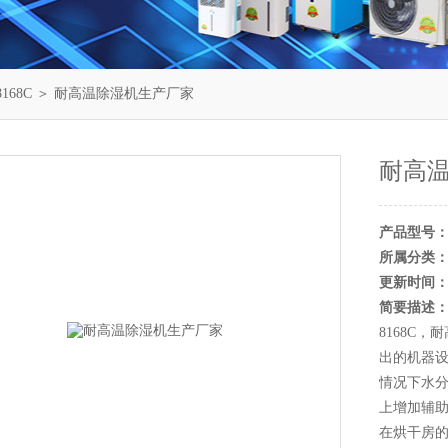
168C
＞ 耐高温除湿机生产厂家
耐高
产品型号
所属分类
更新时间
简要描述
8168C
出的机器
情况下水
上增加辅
在烘干房