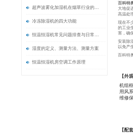
百科特
超声波雾化加湿机在烟草行业的应用
大地促
高温处
冷冻除湿机的四大功能
现在不
的工业
害，确
恒温恒湿机常见问题排查与日常维护指南
安装除
以免产
湿度的定义、测量方法、测量方案
百科特
恒温恒湿机房空调工作原理
【外
机组
用风
维修
【配