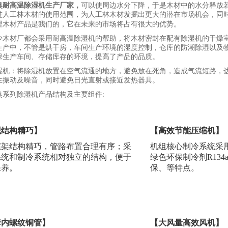
奥
耐高温除湿机生产厂家
，
可以使周边水分下降，于是木材中的水分释放
进人工林木材的使用范围，为人工林木材发掘出更大的潜在市场机会，同
理木材产品是我们的，它在未来的市场将占有很大的优势。
少木材厂都会采用耐高温除湿机的帮助，将木材密封在配有除湿机的干燥
生产中，不管是烘干房，车间生产环境的湿度控制，仓库的防潮除湿以及
保生产车间、存储库存的环境，提高了产品的品质。
湿机：将除湿机放置在空气流通的地方，避免放在死角，造成气流短路，
生振动及噪音，同时避免日光直射或接近发热器具。
奥系列除湿机产品结构及主要组件
:
观结构精巧】
【高效节能压缩机】
框架结构精巧，管路布置合理有序；采
机组核心制冷系统采
系统和制冷系统相对独立的结构，便于
绿色环保制冷剂
R13
保养。
保、等特点。
套内螺纹铜管】
【大风量高效风机】