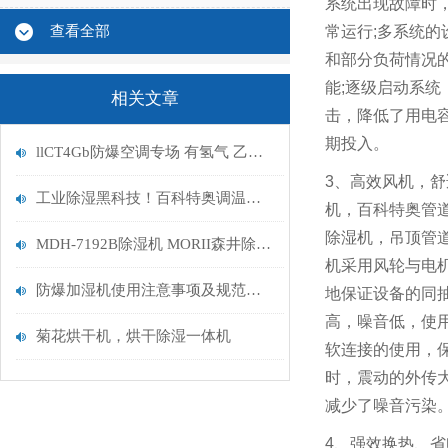
系统出现故障时
查看全部
常运行
;
多系统的
和部分负荷情况
能
;
逐级启动系统
相关文章
击，降低了用电
期投入。
llCT4Gb防爆空调专场 有氢气 乙炔 二硫化碳的场所
3
、高效风机，舒
工业除湿黑科技！百科特奥调温除湿机CFZ-7/S如何破解高精度环境控制难题？
机，百科特奥管
除湿机，吊顶管
MDH-7192B除湿机 MORII森井除湿机新款参数
机采用风轮与电
防爆加湿机使用注意事项及规范指南
地保证设备的同
高，噪音低，使
菊花烘干机，烘干除湿一体机
软连接的使用，
时，震动的外传
减少了噪音污染
4、强效换热、