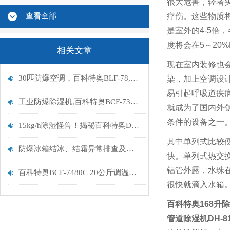
很大危害，轻者
查看全部
疗伤。这些物质
是室外的
4-5
倍，
度将会在
5
～
20%
相关文章
现在室内装修也
30匹防爆空调，百科特奥BLF-78,凉山防爆空调
染，加上空调设
易引起呼吸道疾
工业防爆除湿机,百科特奥BCF-7380C 适用400-600㎡/h
就成为了国内外
条件的设备之一
15kg/h除湿怪兽！揭秘百科特奥DH-8360C如何碾压工业潮害
其中单列式比较
防爆冰箱结冰、结霜异常排查及解决方法
快。单列式热交
铝管外露，水珠
百科特奥BCF-7480C 20公斤调温防爆除湿机
很快就滴入水箱
百科特奥168升
管道除湿机DH-81