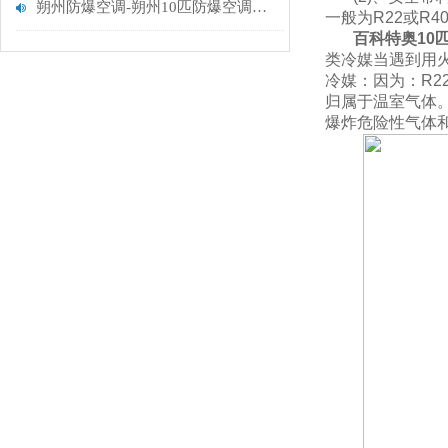
朔州防爆空调-朔州10匹防爆空调BLF-28
一般为R22或R40
百科特奥
10
类冷媒当遇到用
冷媒：因为：R
归属于温室气体
爆炸危险性气体