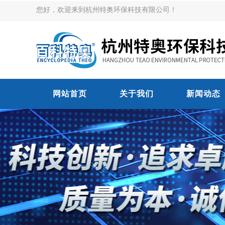
您好，欢迎来到杭州特奥环保科技有限公司！
网站首页
关于我们
新闻动态