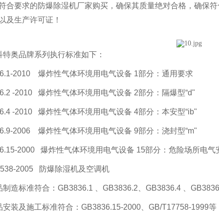
符合要求的防爆除湿机厂家购买，确保其质量绝对合格，确保符
以及生产许可证！
科特奥品牌系列执行标准如下：
36.1-2010 爆炸性气体环境用电气设备 1部分：通用要求
36.2 -2010 爆炸性气体环境用电气设备 2部分：隔爆型“d"
36.4 -2010 爆炸性气体环境用电气设备 4部分：本安型“ib"
36.9-2006 爆炸性气体环境用电气设备 9部分：浇封型“m"
836.15-2000 爆炸性气体环境用电气设备 15部分：危险场所
10538-2005 防爆除湿机及空调机
制造标准符合：GB3836.1 、GB3836.2、GB3836.4 、GB3836
安装及施工标准符合：GB3836.15-2000、GB/T17758-1999等