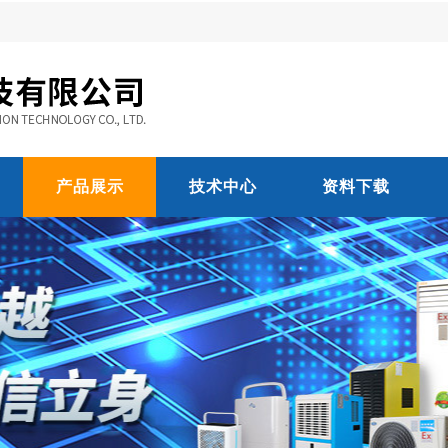
产品展示
技术中心
资料下载