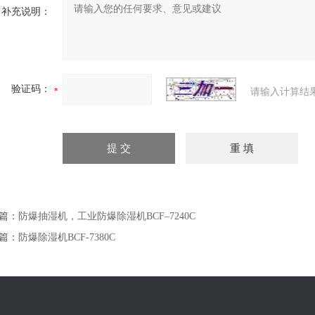
补充说明：
验证码：
请输入计算结
篇：
防爆抽湿机，工业防爆除湿机BCF–7240C
篇：
防爆除湿机BCF-7380C