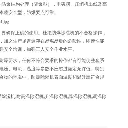
的防爆结构处理（隔爆型），电磁阀、压缩机出线及高
本质安全型，防爆要点可靠。
使用，要确保正确的使用。杜绝防爆除湿机的不合格操作，
，加之生产场普遍存在易燃易爆的危险性，即使性能
强安全培训，加强工人安全作业水平。
防爆要求，任何不符合要求的操作都有可能使整套系
电压、电流、温度等参数不应超过额定允许值。特别
合物的环境中，防爆除湿机表面温度和温升应符合规
除湿机,耐高温除湿机,升温除湿机,降温除湿机,调温除