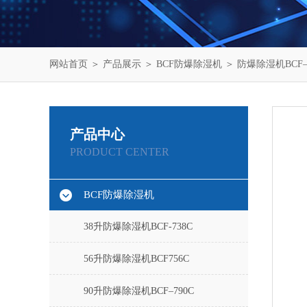
网站首页
＞
产品展示
＞
BCF防爆除湿机
＞
防爆除湿机BCF–7
产品中心
PRODUCT CENTER
BCF防爆除湿机
38升防爆除湿机BCF-738C
56升防爆除湿机BCF756C
90升防爆除湿机BCF–790C