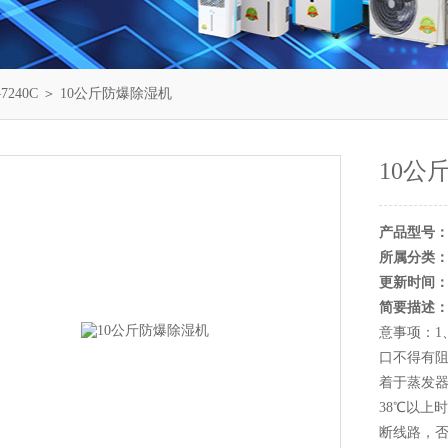
240C
＞ 10公斤防爆除湿机
10公
产品型号
所属分类
更新时间
简要描述
意事项：1
口不得有阻
着于蒸发
38℃以上
断线路，