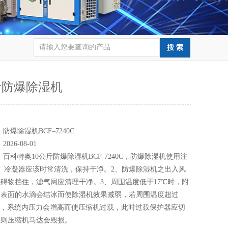
斤防爆除湿机
：
：
防爆除湿机BCF–7240C
：
2026-08-01
：
​百科特奥10公斤防爆除湿机BCF-7240C，防爆除湿机使用注
、冷凝器应该时常清洗，保持干净。2、防爆除湿机之出入风
碍物挡住，滤气网应清理干净。3、周围温度低于17℃时，附
器表面的水滴会结冰而使除湿机效果减弱，若周围温度超过
时，系统内压力会增高而使压缩机过载，此时过载保护器应切
否则压缩机马达会毁损。