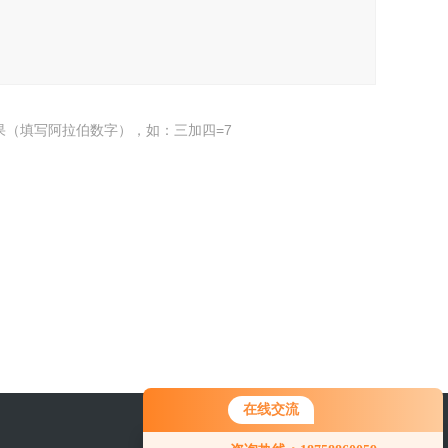
果（填写阿拉伯数字），如：三加四=7
在线交流
您好！欢迎前来咨询，很高兴为您