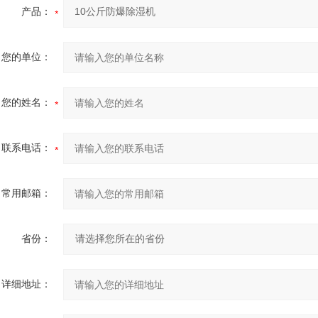
产品：
您的单位：
您的姓名：
联系电话：
常用邮箱：
省份：
详细地址：