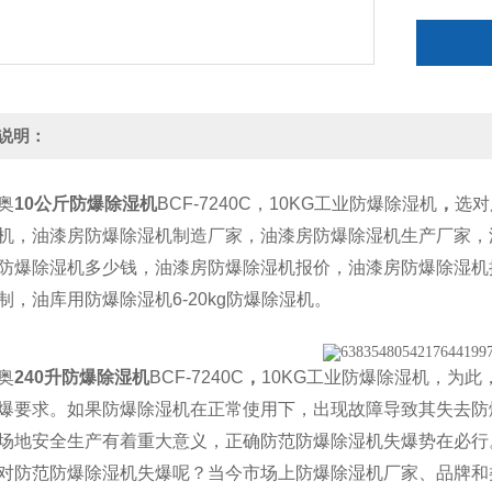
说明：
奥
10公斤防爆除湿机
BCF-7240C
，10KG工业防爆除湿机
，
选对
机，油漆房防爆除湿机制造厂家，油漆房防爆除湿机生产厂家，
防爆除湿机多少钱，油漆房防爆除湿机报价，油漆房防爆除湿机
制，油库用防爆除湿机6-20kg防爆除湿机。
奥
240升防爆除湿机
BCF-7240C
，
10KG工业防爆除湿机
，为此
爆要求。如果防爆除湿机在正常使用下，出现故障导致其失去防
场地安全生产有着重大意义，正确防范防爆除湿机失爆势在必行
对防范防爆除湿机失爆呢？当今市场上防爆除湿机厂家、品牌和