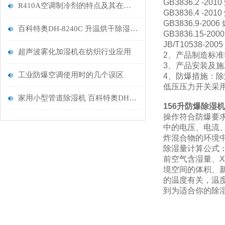
GB3836.2 -
R410A空调制冷剂的特点及其在现代空调系统中的应用优势
GB3836.4 -
GB3836.9-2
百科特奥DH-8240C 升温烘干除湿机对空气质量的影响如何
GB3836.15
JB/T10538-2
超声波雾化加湿机在纺织行业应用
2、产品制造标准符合：
3、产品安装及施工标
工业防爆空调使用时的几个误区
4、防爆措施：
低压压力开关采
家用小型管道除湿机 百科特奥DH-838D 除湿量38升/天
156升防爆除湿机
操作符合防爆要
中的电压、电流
炸混合物的环境
除湿量计算公式：W=V
前空气含湿量、X
境空间的体积、
的温度有关，温
到为适合你的除