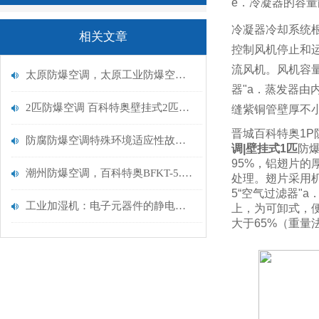
e
．冷凝器的容量
冷凝器冷却系统
相关文章
控制风机停止和
流风机。风机容
太原防爆空调，太原工业防爆空调厂家品牌选型
器
"a
．蒸发器由
2匹防爆空调 百科特奥壁挂式2匹防爆空调BFKT-5.0
缝紫铜管壁厚不
晋城百科特奥1P防
防腐防爆空调特殊环境适应性故障及处理方案
调|壁挂式1匹
防
95%
，铝翅片的
潮州防爆空调，百科特奥BFKT-5.0，潮州防爆空调2匹
处理。翅片采用
5“
空气过滤器
"a
工业加湿机：电子元器件的静电解决标准
上，为可卸式，
大于
65%
（重量