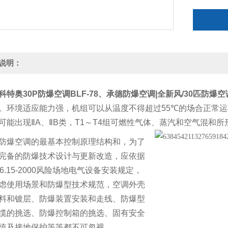
说明：
科特奥30P防爆空调BLF-78、
承德防爆空调|全新风/30匹
防爆空
。环境适应能力强，机组可以从温度不得超过
55℃
的场合正常运
可能出现
ⅡA
、
ⅡB
类，
T1
～
T4
组可燃性气体、蒸汽和空气混和所
防爆空调的最基本控制原理结构和，为了
完备的防爆技术设计与更新改造，应依据
6.15-2000
风险场地电气设备安装规定，
虑使用场景和防爆型技术规范，空调外壳
料和镀层、防爆装置安装和走线、防爆型
缆的挑选、防爆控制箱的挑选、固有安全
统及接地保护等等都不可忽视。