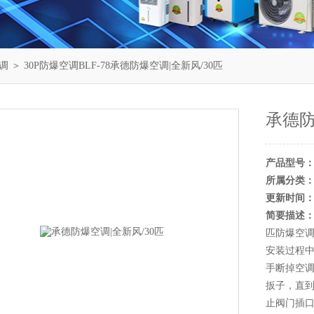
调
＞ 30P防爆空调BLF-78承德防爆空调|全新风/30匹
承德防
产品型号
所属分类
更新时间
简要描述
匹防爆空
安装过程
手断掉空
扳子，直
止阀门插口