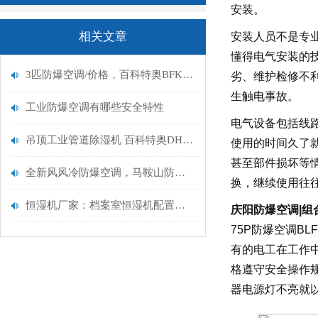
安装。
相关文章
安装人员不是专
懂得电气安装的
3匹防爆空调/价格，百科特奥BFKG-7.5,兰州防爆空调
劣、维护检修不
生触电事故。
工业防爆空调有哪些安全特性
电气设备包括线
吊顶工业管道除湿机 百科特奥DH-8150D 除湿量150升/天
使用的时间久了
甚至部件损坏等
全新风风冷防爆空调，马鞍山防爆空调，百科特奥BLF-180
换，继续使用往
恒湿机厂家：档案室恒湿机配置方案解析
庆阳防爆空调|组
75P防爆空调B
有的电工在工作
格遵守安全操作
器电源灯不亮就