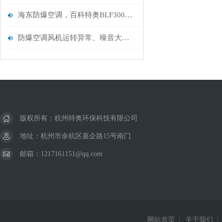
海东防爆空调，百科特奥BLF300，海北防爆空调组合式（120匹）
防爆空调风机运转异常、噪音大故障有效处理方案
版权所有：杭州特奥环保科技有限公司
地址：杭州市余杭区嘉企路15号南门
邮箱：1217161151@qq.com
网站首页
|
关于我们
|