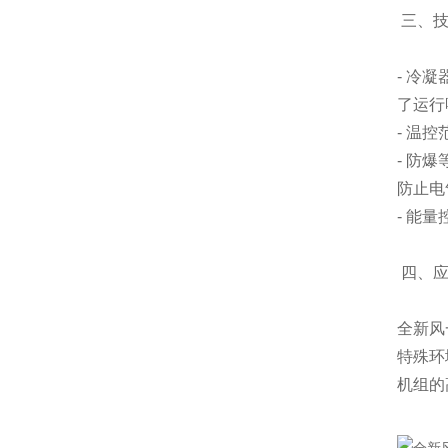
三、技
- 冷
了运行
- 温
- 防
防止电
- 能
四、应
全新风
特殊环
机组的