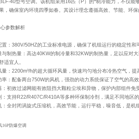
BLF-40型号空调。该机组采用16匹（P）的*制冷能力，不
果，确保室内环境四季如春。其设计理念遵循高效、节能、环保
心参数解析
源配置：380V/50HZ的工业标准电源，确保了机组运行的稳定
冷量与制热量：高达40KW的制冷量和32KW的制热量，足以应
舒适宜人。
环风量：2200m³/h的超大循环风量，快速均匀地分布冷热空气
机功率：配备两台750W的风机，强劲的动力系统保证了空气的
滤器：初效过滤网能有效阻挡大颗粒尘埃和异物，保护内部组件免
冷剂：支持R22/R407C/R410A等多种环保制冷剂，满足不同
缩机：全封闭涡旋式压缩机，高效节能，运行平稳，噪音低，是机