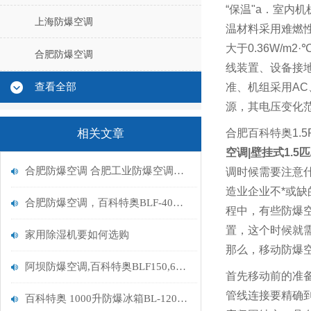
“
保温
"a
．室内机
上海防爆空调
温材料采用难燃
大于
0.36W/m2·
合肥防爆空调
线装置、
设备接
查看全部
准、
机组采用
AC
源，其电压变化
相关文章
合肥百科特奥1.5P
空调|壁挂式1.5匹
合肥防爆空调 合肥工业防爆空调厂家
调时候需要注意
造业企业不*或
合肥防爆空调，百科特奥BLF-40，合肥防爆空调/全新风（16P）
程中，有些防爆
置，这个时候就
家用除湿机要如何选购
那么，移动防爆
阿坝防爆空调,百科特奥BLF150,60匹阿坝防爆空调
首先移动前的准
管线连接要精确
百科特奥 1000升防爆冰箱BL-1200 和常规冰箱有何不同