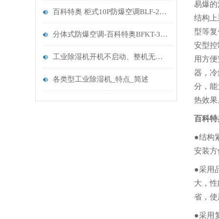
易爆的
百科特奥 柜式10P防爆空调BLF-28 与普通空调有什么区别
结构上
型等复
分体式防爆空调-百科特奥BFKT-3.5-临汾防爆空调
安型控
工业除湿机开机不启动、整机无反应故障原因及解决方法
用方便
器，冷
各类型工业除湿机_特点_简述
分，能
热效果
百科特
●
结构
安装方
●
采用
大，性
省，使
●
采用