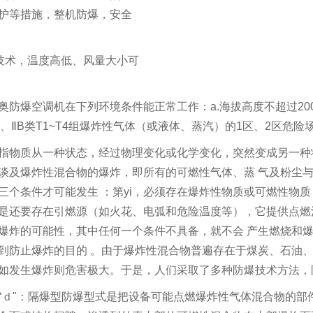
护等措施，整机防爆，安全
技术，温度高低、风量大小可
奥防爆空调机在下列环境条件能正常工作：
a.
海拔高度不超过
20
、
ⅡB
类
T1~T4
组爆炸性气体（或液体、蒸汽）的
1
区、
2
区危险
指物质从一种状态，经过物理变化或化学变化，突然变成另一种
谈及爆炸性混合物的爆炸，即所有的可燃性气体、蒸
气及粉尘
三个条件才可能发生
：第yi，必须存在爆炸性物质或可燃性物
是还要存在引燃源（如火花、电弧和危险温度等），它提供点燃
爆炸的可能性，其中任何一个条件不具备，就不会
产生燃烧和
到防止爆炸的目的
。由于爆炸性混合物普遍存在于煤炭、石油
如发生爆炸则危害极大。于是，人们采取了多种防爆技术方法，
“
ｄ
"
：
隔爆型防爆型式是把设备可能点燃爆炸性气体混合物的部