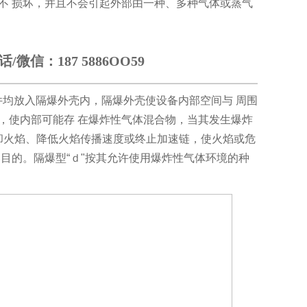
不
损坏，并且不会引起外部由一种、多种气体或蒸气
信：187 5886OO59
件均放入隔爆外壳内，隔爆外壳使设备内部空间与
周围
，使内部可能存
在爆炸性气体混合物，当其发生爆炸
却火焰、降低火焰传播速度或终止加速链，使火焰或危
爆目的。
隔爆型
“
ｄ
"
按其允许使用爆炸性气体环境的种