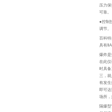
压力保
可靠。
●
控制
调节。
百科特
具有
ⅡA
爆炸是
在此仅
时具备
三，就
有发生
即可达
场所，
隔爆型