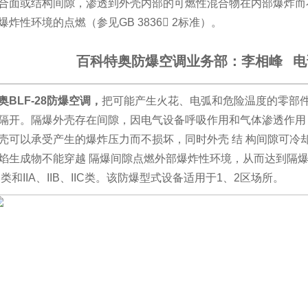
合面或结构间隙，渗透到外壳内部的可燃性混合物在内部爆炸而
爆炸性环境的点燃（参见
GB 3836 2
标准）。
百科特奥防爆空调业务部：李相峰 电话/微
奥
BLF-28防爆空调
，
把可能产生火花、电弧和危险温度的零部
隔开。隔爆外壳存在间隙，因电气设备呼吸作用和气体渗透作用
壳可以承受产生的爆炸压力而不损坏，同时外壳
结
构间隙可冷
焰生成物不能穿越
隔爆间隙点燃外部爆炸性环境，从而达到隔
I
类和
IIA
、
IIB
、
IIC
类。
该防爆型式设备适用于
1
、
2
区场所。