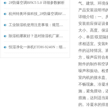
2P防爆空调BFKT-5.0 详细参数解析
气、建筑、环境
产品安装说明书
杭州特奥环保科技_2P防爆空调BFKT-5.0
详细介绍：一、
安装前应保证设备
工业除湿机使用注意事项：规范操作，保障生产环境稳定
大小、高度、保
除湿机哪家好？选对除湿机厂家很重要
小，单层/双层隔
求相适宜。安装
恒湿净化一体机ETDH-9240N：细分领域需求爆发下的行业革新者
件的运转情况、
方，噪声应符合
附件的制作和空
噪声和振动。检
室内机的接水盘
不畅现象。冷凝
施，避免摆动，
措施，达到适当
的。
冷凝水的排