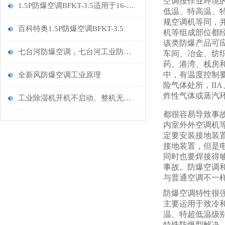
空调按作业环境
1.5P防爆空调BFKT-3.5适用于16-24㎡小型化工仓库
低温、特高温、
规空调机等同，
百科特奥1.5P防爆空调BFKT-3.5
机等组成部位都
该类防爆产品可
七台河防爆空调，七台河工业防爆空调厂家
车间、冶金、纺
药、港湾、栈房
中，有温度控制要
全新风防爆空调工业原理
险气体处所，IIA、
炸性气体或蒸汽
工业除湿机开机不启动、整机无反应故障原因及解决方法
都很容易导致事
内室外外空调机
定要安装接地装
接地装置，但是
同时也要焊接得
事故。防爆空调
与普通空调不一
防爆空调特性很
主要运用于致冷
温、特超低温级
特殊防爆型解决