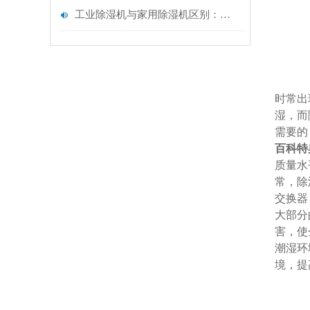
工业除湿机与家用除湿机区别：除湿功率、抗负荷能力及工业场景适配解析
时常出
湿，而
需要的
百科特奥
质量水
常，除
交换器
大部分
害，使
潮湿环
境，提