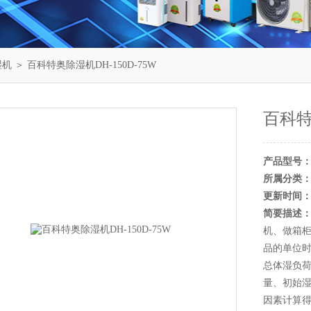
湿机
＞ 百科特奥除湿机DH-150D-75W
百科特
产品型号
所属分类
更新时间
简要描述
机、做箱
品的单位
总体湿负
量、初始
因素计算