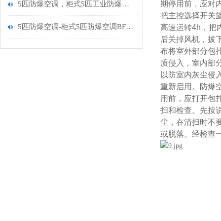
期停用前，应对
5匹防爆空调，柜式5匹工业防爆空调BFKG-12
把主控选择开关
5匹防爆空调-柜式5匹防爆空调BFKG-12
高速运转
4h，
后关掉风机，拔
布将室外部分包
质侵入，室内部
以防室内灰尘侵
重新启用。防爆
用前，应打开包
扫和检查。先按
尘，在清扫时不
或脱落。经检查