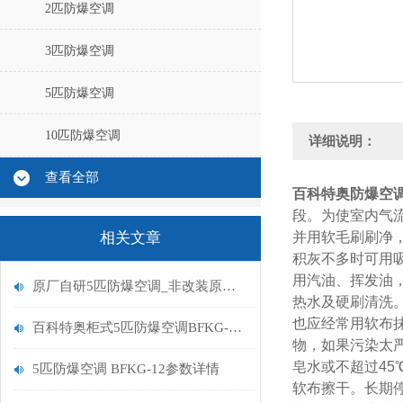
2匹防爆空调
3匹防爆空调
5匹防爆空调
10匹防爆空调
详细说明：
查看全部
百科特奥防爆空调B
段。为使室内气
相关文章
并用软毛刷刷净
积灰不多时可用
用汽油、挥发油，
原厂自研5匹防爆空调_非改装原装整机_IIBT4/IICT4工业专用
热水及硬刷清洗
也应经常用软布
百科特奥柜式5匹防爆空调BFKG-12 性能参数及价格参考
物，如果污染太
皂水或不超过45
5匹防爆空调 BFKG-12参数详情
软布擦干。
长期