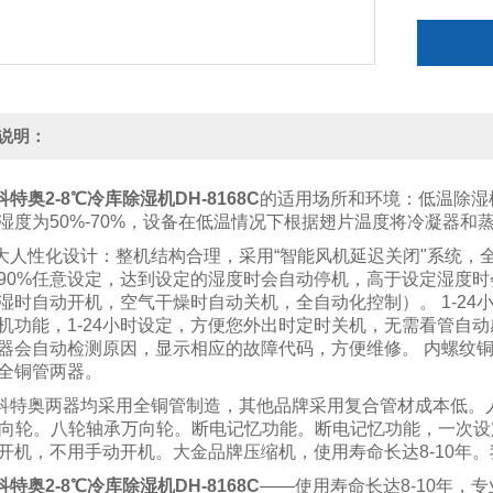
说明：
科特奥2-8℃
冷库除湿机DH-8168C
的适用场所和环境：低温除湿
湿度为
50%-70%
，设备在低温情况下根据翅片温度将冷凝器和
大人性化设计：整机结构合理，采用
“
智能风机延迟关闭
"
系统，
90%
任意设定，达到设定的湿度时会自动停机，高于设定湿度时
湿时自动开机，空气干燥时自动关机，全自动化控制）。
1-24
机功能，
1-24
小时设定，方便您外出时定时关机，无需看管自动
器会自动检测原因，显示相应的故障代码，方便维修。 内螺纹铜
全铜管两器。
科特奥两器均采用全铜管制造，其他品牌采用复合管材成本低。
向轮。八轮轴承万向轮。断电记忆功能。断电记忆功能，一次设
开机，不用手动开机。大金品牌压缩机，使用寿命长达
8-10
年。
科特奥2-8℃
冷库除湿机DH-8168C
——
使用寿命长达
8-10
年，专