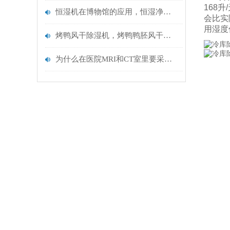
168
升
/
恒湿机在博物馆的应用，恒湿净化一体机ETDH-9138N
会比实
用湿度
烤鸭风干除湿机，烤鸭鸭胚风干房除湿机
为什么在医院MRI和CT室里要采用恒温恒湿空调