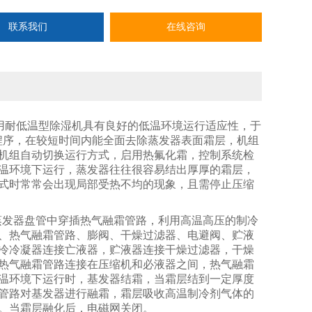
联系我们
在线咨询
用耐低温型除湿机具有良好的低温环境运行适应性，于
程序，在较短时间内能全面去除蒸发器表面霜层，机组
机组自动切换运行方式，启用热氟化霜，控制系统检
温环境下运行，蒸发器往往很容易结出厚厚的霜层，
式时常常会出现局部受热不均的现象，且需停止压缩
蒸发器盘管中穿插热气融霜管路，利用高温高压的制冷
、热气融霜管路、膨阀、干燥过滤器、电避阀、贮液
冷冷凝器连接亡液器，贮液器连接干燥过滤器，干燥
热气融霜管路连接在压缩机和必液器之间，热气融霜
温环境下运行时，基发器结霜，当霜层结到一定厚度
管路对基发器进行融霜，霜层吸收高温制冷剂气体的
。当霜层融化后，电磁网关闭。