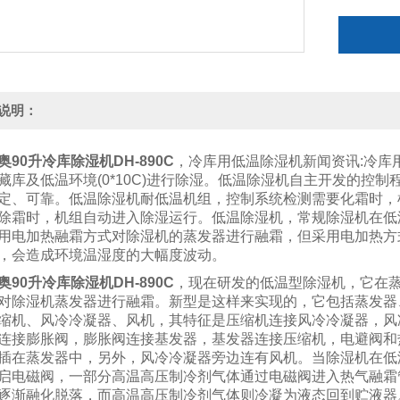
运行。
说明：
奥
90升冷库除湿机DH-890C
，冷库用低温除湿机新闻资讯
:
冷库
藏库及低温环境
(0*10C)
进行除湿。低温除湿机自主开发的控制
定、可靠。低温除湿机耐低温机组，控制系统检测需要化霜时，
除霜时，机组自动进入除湿运行。低温除湿机，常规除湿机在低
用电加热融霜方式对除湿机的蒸发器进行融霜，但采用电加热方
，会造成环境温湿度的大幅度波动。
奥
90升冷库除湿机DH-890C
，现在研发的低温型除湿机，它在
对除湿机蒸发器进行融霜。新型是这样来实现的，它包括蒸发器
缩机、风冷冷凝器、风机，其特征是压缩机连接风冷冷凝器，风
连接膨胀阀，膨胀阀连接基发器，基发器连接压缩机，电避阀和
插在蒸发器中，另外，风冷冷凝器旁边连有风机。当除湿机在低
启电磁阀，一部分高温高压制冷剂气体通过电磁阀进入热气融霜
逐渐融化脱落，而高温高压制冷剂气体则冷凝为液态回到贮液器