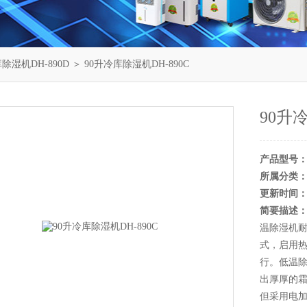
除湿机DH-890D
＞ 90升冷库除湿机DH-890C
90升
产品型号
所属分类
更新时间
简要描述
温除湿机
式，启用
行。低温
出厚厚的
但采用电