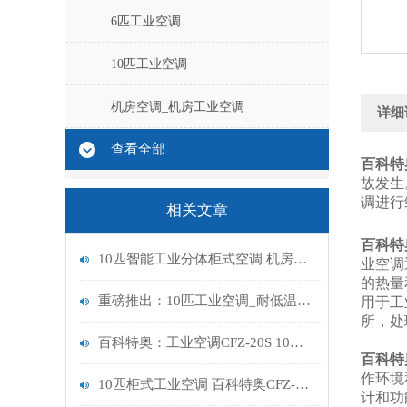
6匹工业空调
10匹工业空调
机房空调_机房工业空调
详细
查看全部
百科特奥
故发生
调进行
相关文章
百科特
10匹智能工业分体柜式空调 机房重器 全能温控空调机组
业空调
的热量
重磅推出：10匹工业空调_耐低温-20℃耐高温60℃ 大风量高效节能
用于工
所，处
百科特奥：工业空调CFZ-20S 10匹恒温工业空调机组
百科特奥
作环境
10匹柜式工业空调 百科特奥CFZ-20S 适合哪些行业使用
计和功