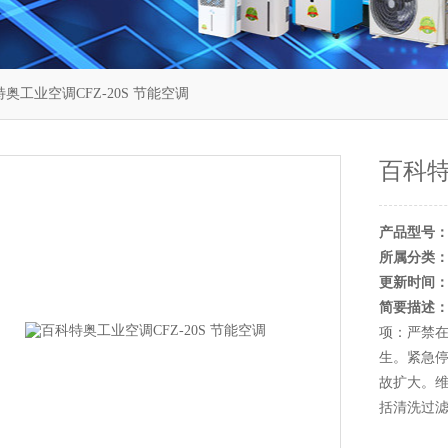
奥工业空调CFZ-20S 节能空调
百科特
产品型号
所属分类
更新时间
简要描述
项：严禁
生。紧急
故扩大。
括清洗过