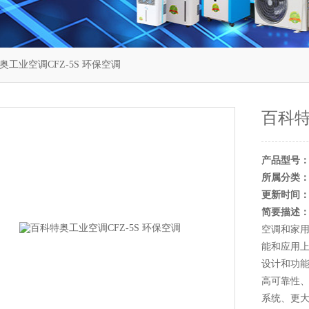
奥工业空调CFZ-5S 环保空调
百科特
产品型号
所属分类
更新时间
简要描述
空调和家
能和应用
设计和功
高可靠性、
系统、更