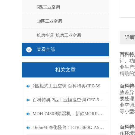
6匹工业空调
10匹工业空调
机房空调_机房工业空调
详细
查看全部
百科特
计、功
业生产
相关文章
精确的
2匹柜式工业空调 百科特奥CFZ-5S
百科特
效差异
要处理
百科特奥 2匹工业恒温空调 CFZ-5S适用范围有哪些
业空调
等小型
MDH-7480B除湿机，新款MORII森井除湿机参数
百科特
460m³/h净化怪兽！ETKJ460G-A5B如何用三重黑科技改写家庭空气标准？
作环境