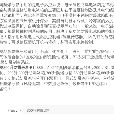
奥防爆冰箱采用的是电子温控系统，电子温控防爆电冰箱是继机
箱与机械温控防爆电冰箱的主要区别在于温度控制器及其电气线
电冰箱相同，在此不再重复介绍。电子温控不锈钢防爆冰箱既有
冻室温度控制压缩机开停外，其能自动显示冷藏、冷冻室的温度
及过电压保护、自动除臭和语言提示等功能。一般来说，电子温
箱，都是模糊控制系统的应用，解决了多功能防爆电冰箱的控制
控大都采用热敏电阻式温度控制器 (温度传感器)，因为它的温
特性，可以使压缩机开机与停机，从而实现电路控制。
奥品牌防爆冰箱适用于石油、化学化工、医药、航空航实验室、储藏
气体混合物的1区或2区内部危险性场所，BL系列工业级集成防
IB级防爆制冷系统。
奥
800升防爆冰柜
BL-880
，百科特奥防爆冰箱型号BL-200，BL-380，B
。200升,300升防爆冰箱,380升防爆冰箱,560升防爆冰箱,88
有：立柜式防爆冰箱单开门/双开门、卧式防爆冰箱/冰柜、单控
柜防爆冰箱（风冷无霜、带数据记录仪、数据导出USB接口）。可
咨询！
产品：