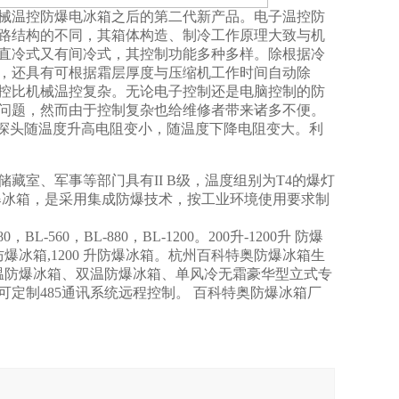
械温控防爆电冰箱之后的第二代新产品。电子温控防
路结构的不同，其箱体构造、制冷工作原理大致与机
直冷式又有间冷式，其控制功能多种多样。除根据冷
，还具有可根据霜层厚度与压缩机工作时间自动除
控比机械温控复杂。无论电子控制还是电脑控制的防
问题，然而由于控制复杂也给维修者带来诸多不便。
感探头随温度升高电阻变小，随温度下降电阻变大。利
室、军事等部门具有II B级，温度组别为T4的爆灯
爆冰箱，是采用集成防爆技术，按工业环境使用要求制
L-560，BL-880，BL-1200。200升-1200升 防爆
0升防爆冰箱,1200 升防爆冰箱。杭州百科特奥防爆冰箱生
温防爆冰箱、双温防爆冰箱、单风冷无霜豪华型立式专
定制485通讯系统远程控制。 百科特奥防爆冰箱厂