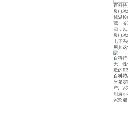
百科特
爆电冰
械温控
藏、冷
霜，以
爆电冰
电子温
用其这
百科特
天、性
造的I
百科特
冰箱定制
产厂家
用展示
家欢迎