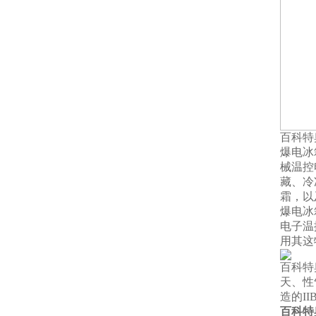
百科特
爆电冰
械温控
藏、冷
霜，以
爆电冰
电子温
用其这
百科特
天、性
造的I
百科特