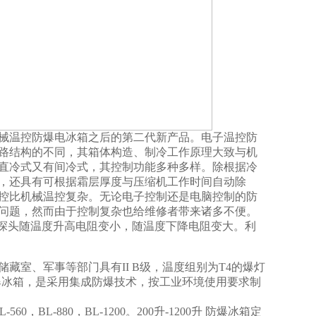
械温控防爆电冰箱之后的第二代新产品。电子温控防
路结构的不同，其箱体构造、制冷工作原理大致与机
直冷式又有间冷式，其控制功能多种多样。除根据冷
，还具有可根据霜层厚度与压缩机工作时间自动除
控比机械温控复杂。无论电子控制还是电脑控制的防
问题，然而由于控制复杂也给维修者带来诸多不便。
感探头随温度升高电阻变小，随温度下降电阻变大。利
室、军事等部门具有II B级，温度组别为T4的爆灯
爆冰箱，是采用集成防爆技术，按工业环境使用要求制
60，BL-880，BL-1200。200升-1200升 防爆冰箱定