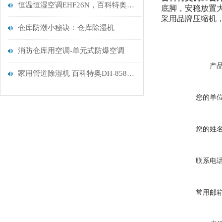
恒温恒湿空调EHF26N，百科特奥10匹柜式风冷恒温恒湿空调
底脚，安稳放置
采用品牌压缩机，
仓库防潮小秘诀：仓库除湿机
消防仓库用空调-单元式防爆空调
产
家用管道除湿机 百科特奥DH-858D 除湿量58升/天
您的单
您的姓
联系电
常用邮