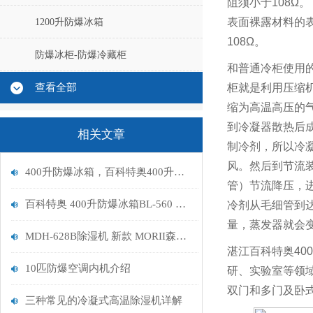
阻须小于
108Ω
。
表面裸露材料的
1200升防爆冰箱
108Ω
。
防爆冰柜-防爆冷藏柜
和普通冷柜使用
查看全部
柜就是利用压缩
缩为高温高压的
到冷凝器散热后
相关文章
制冷剂，所以冷
风。然后到节流
400升防爆冰箱，百科特奥400升防爆冰箱BL-560
管）节流降压，
百科特奥 400升防爆冰箱BL-560 的能耗如何
冷剂从毛细管到
量，蒸发器就会
MDH-628B除湿机 新款 MORII森井除湿机参数
湛江百科特奥400
10匹防爆空调内机介绍
研、实验室等领
双门和多门及卧
三种常见的冷凝式高温除湿机详解