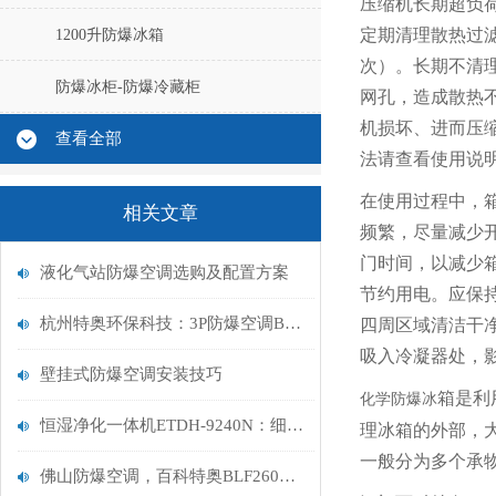
压缩机长期超负
定期清理散热过
1200升防爆冰箱
次）。长期不清
防爆冰柜-防爆冷藏柜
网孔，造成散热
机损坏、进而压
查看全部
法请查看使用说
在使用过程中，
相关文章
频繁，尽量减少
门时间，以减少
液化气站防爆空调选购及配置方案
节约用电。应保
杭州特奥环保科技：3P防爆空调BFKG7.5
四周区域清洁干
吸入冷凝器处，
壁挂式防爆空调安装技巧
箱是利
化学防爆冰
恒湿净化一体机ETDH-9240N：细分领域需求爆发下的行业革新者
理冰箱的外部，
一般分为多个承
佛山防爆空调，百科特奥BLF260，佛山防爆空调/全新风（100匹）