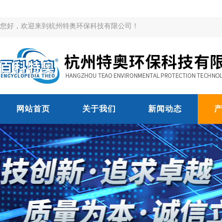
您好，欢迎来到杭州特奥环保科技有限公司！
网站首页
关于我们
新闻动态