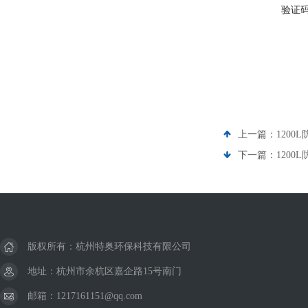
验证
上一篇：
1200
下一篇：
1200
版权所有：杭州特奥环保科技有限公司
地址：杭州市余杭区嘉企路15号南门
邮箱：1217161151@qq.com