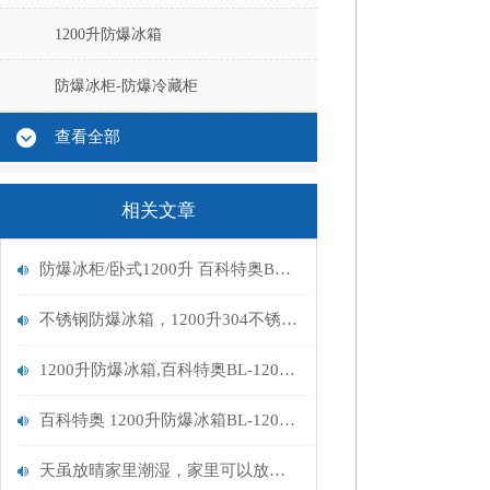
1200升防爆冰箱
防爆冰柜-防爆冷藏柜
查看全部
相关文章
防爆冰柜/卧式1200升 百科特奥BL-1200防爆冰箱
不锈钢防爆冰箱，1200升304不锈钢防爆冰箱，BL-1200六开门
1200升防爆冰箱,百科特奥BL-1200,大容积防爆冰箱
百科特奥 1200升防爆冰箱BL-1200 可靠性如何
天虽放晴家里潮湿，家里可以放台除湿机