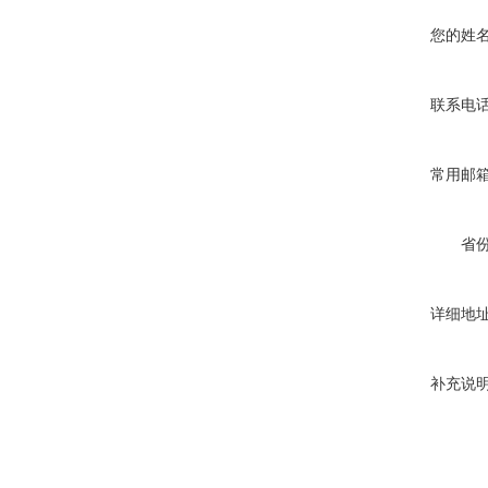
您的姓
联系电
常用邮
省
详细地
补充说