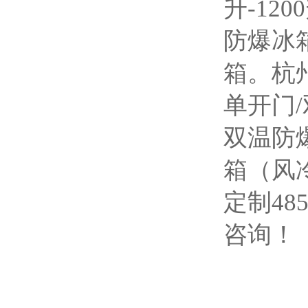
升-12
防爆冰箱
箱。杭
单开门
双温防
箱（风
定制4
咨询！