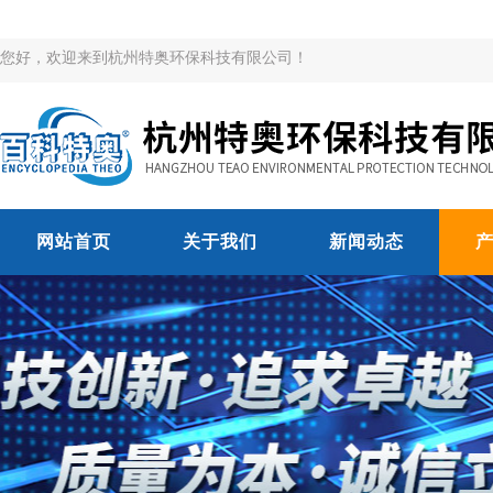
您好，欢迎来到杭州特奥环保科技有限公司！
网站首页
关于我们
新闻动态