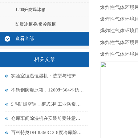
爆炸性气体环境用电
1200升防爆冰箱
爆炸性气体环境用电
防爆冰柜-防爆冷藏柜
爆炸性气体环境用电
查看全部
爆炸性气体环境用电
爆炸性气体环境用
相关文章
实验室恒温恒湿机：选型与维护指南
不锈钢防爆冰箱，1200升304不锈钢防爆冰箱，BL-1200六开门
5匹防爆空调，柜式5匹工业防爆空调BFKG-12
仓库车间除湿机在安装前要注意哪些问题
百科特奥DH-8360C 2-8度冷库除湿机 是否需要定期维护和清洁