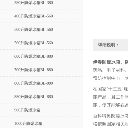
380升防爆冰箱BL-380
400升防爆冰箱BL-560
500升防爆冰箱BL-560
560升防爆冰箱BL-560
详细说明：
600升防爆冰箱BL-880
伊春防爆冰箱
、防
700升防爆冰箱BL-880
药品、电子材料
预防控制中心、
800升防爆冰箱BL-880
在国家“十三五
880升防爆冰箱BL-880
能产品，且工作
能，使其能够在
900升防爆冰箱
百科特奥防爆冰
1000升防爆冰箱
格按照国家相关标准: