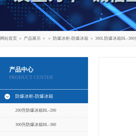
网站首页
＞
产品展示
＞ ＞
防爆冰柜-防爆冰箱
＞ 380L防爆冰箱BL-3
产品中心
PRODUCT CENTER
防爆冰柜-防爆冰箱
200升防爆冰箱BL-200
300升防爆冰箱BL-380