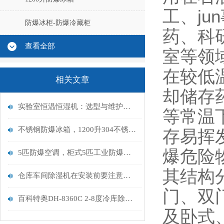
工、ju
防爆冰柜-防爆冷藏柜
药、科
查看全部
室等领
在较低
相关文章
却储存
实验室恒温恒湿机：选型与维护指南
等常温
不锈钢防爆冰箱，1200升304不锈钢防爆冰箱，BL-1200六开门
存易挥
爆危险
5匹防爆空调，柜式5匹工业防爆空调BFKG-12
其结构
仓库车间除湿机在安装前要注意哪些问题
门、双
百科特奥DH-8360C 2-8度冷库除湿机 是否需要定期维护和清洁
及卧式