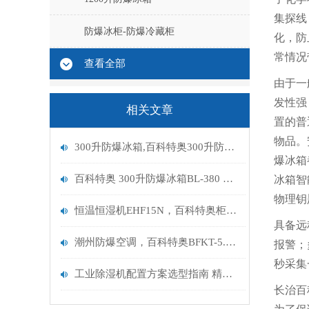
集探线
防爆冰柜-防爆冷藏柜
化，防
常情况
查看全部
由于一
发性强
相关文章
置的普
物品。
300升防爆冰箱,百科特奥300升防爆冰箱BL-380
爆冰箱
百科特奥 300升防爆冰箱BL-380 的原理是什么
冰箱智
物理钥
恒温恒湿机EHF15N，百科特奥柜式6匹恒温恒湿机的详细参数
具备远
潮州防爆空调，百科特奥BFKT-5.0，潮州防爆空调2匹
报警；
秒采集
工业除湿机配置方案选型指南 精准适配企业需求
长治百科