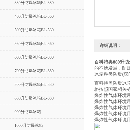
380升防爆冰箱BL-380
400升防爆冰箱BL-560
500升防爆冰箱BL-560
560升防爆冰箱BL-560
详细说明：
600升防爆冰箱BL-880
百科特奥
880升
的不断发展，防
700升防爆冰箱BL-880
冰箱种类防爆(双
百科特奥防爆冰
800升防爆冰箱BL-880
格按照国家相关标准:大
爆炸性气体环境用电
880升防爆冰箱BL-880
爆炸性气体环境用电
爆炸性气体环境用电
900升防爆冰箱
爆炸性气体环境用电气
爆炸性气体环境用
1000升防爆冰箱