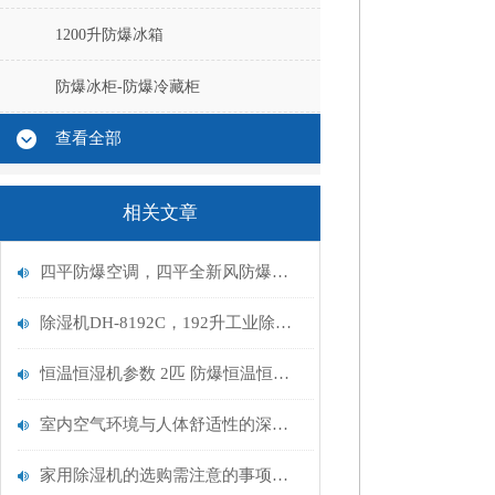
1200升防爆冰箱
防爆冰柜-防爆冷藏柜
查看全部
相关文章
四平防爆空调，四平全新风防爆空调厂家
除湿机DH-8192C，192升工业除湿机，除湿量 8kg/h（192升/天）
恒温恒湿机参数 2匹 防爆恒温恒湿机BFKT-5.0全参数解析
室内空气环境与人体舒适性的深度探讨
家用除湿机的选购需注意的事项你了解了么