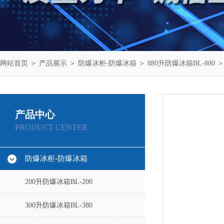
网站首页
＞
产品展示
＞
防爆冰柜-防爆冰箱
＞
880升防爆冰箱BL-880
＞
产品中心
PRODUCT CENTER
防爆冰柜-防爆冰箱
200升防爆冰箱BL-200
300升防爆冰箱BL-380