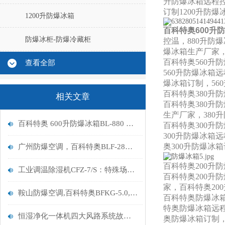
升防爆冰箱远程控
订制1200升防
1200升防爆冰箱
百科特奥600升防爆
防爆冰柜-防爆冷藏柜
控温，880升防
爆冰箱生产厂家，
百科特奥560升
查看全部
560升防爆冰箱
爆冰箱订制，56
百科特奥
380升
相关文章
百科特奥
380升
生产厂家，380
百科特奥 600升防爆冰箱BL-880 的特点有哪些
百科特奥
300升
300升防爆冰箱
奥
300升防爆冰
广州防爆空调，百科特奥BLF-28，广州防爆空调/全新风（10匹）
百科特奥
200升
工业调温除湿机CFZ-7/S：特殊场景下的湿度守护者，为何专业设备不可替代？
百科特奥
200升
家，
百科特奥
2
鞍山防爆空调,百科特奥BFKG-5.0,鞍山工业防爆空调
百科特奥防爆冰
特奥防爆冰箱远
恒湿净化一体机四大风路系统故障完整检修手册
奥防爆冰箱订制