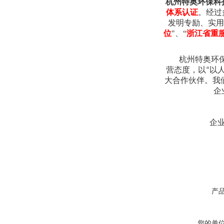
杭州特奥环保科
体系认证
。经过
发明专励、实用
位
"、“
浙江省重
杭州特奥环
营态度，以
以
“
大合作伙伴。我
企业宗
企业文
产
您的单