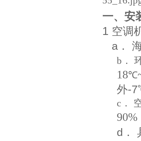
一、安
1
空调
a． 
b．
18
℃
外
-7
c．
90%
d． 