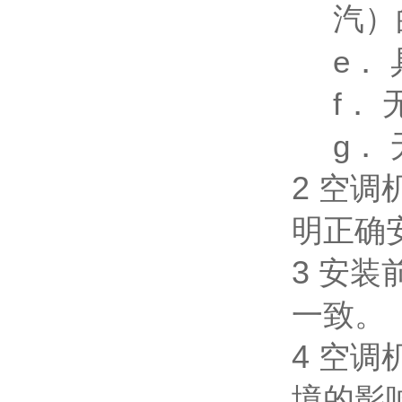
汽）
e．
f．
g．
2
空调
明正确
3
安装
一致。
4
空调
境的影