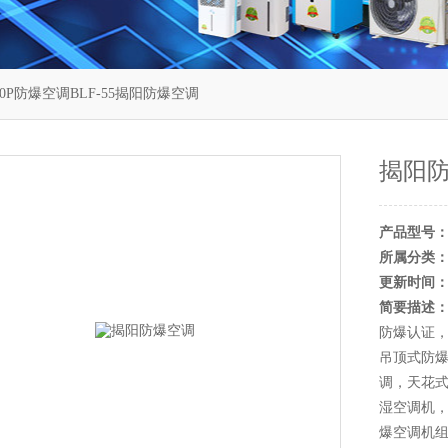
20P防爆空调BLF-55揭阳防爆空调
揭阳
产品型号
所属分类
更新时间
简要描述
防爆认证
吊顶式防
调，天花
湿空调机
爆空调机