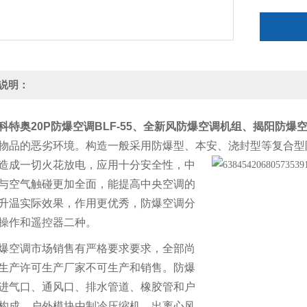
组。
说明：
科特奥20P防爆空调BLF-55、全新风防爆空调机组、
揭阳防爆
物品的恶劣环境。构造一般采用防爆型、本安、浇封型等复合型
造成一切火花放电，应用十分安全性，中
与空气触碰更加全面，能提高中央空调的
升温实际效果，作用更优秀，防爆空调分
操作和遥控器二种。
爆空调市场销售有严格要求要求，全部尚
生产许可生产厂家不可生产和销售。防爆
进气口、通风口、排水管道、橡胶管和户
构成，户外模块由制冷压缩机、出离心风