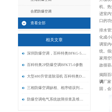
机、热
合肥防爆空调
进室内
口的功
查看全部
排水管
化成小
相关文章
调室内
统。假
深圳防爆空调，百科特奥BFKG-5.0,深圳2p匹防爆空调
家用空
百科特奥2P防爆空调BFKT5.0参数
故很容
揭阳百
大型480升管道除湿机 百科特奥DH-8480D 20kg/h
调
厂家
三相防爆空调缺相、相序错误判断、调整步骤及防爆安全规范
固，会
防爆空调电气系统故障排查及维修方案