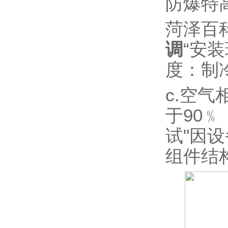
防爆特
菏泽百科
调
“
安装
度：制
c.
空气
于
90
﹪
试
"
因设
组件结