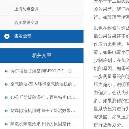
差小于十二摄氏
冷效果差。我们
上海防爆空调
行。如玻璃管堵
合肥防爆空调
以免在维修时造
查看全部
后如果效果还不
作压力来判断。
流，如果电流小
相关文章
少制冷剂，在加
剂的原因。如果
博尔塔拉防爆空调BFKG-7.5，百科特奥博尔塔拉防爆空调
一步测量系统的
空气除湿-室内环境空气除湿机的工作原理
压力偏小，说明
力偏大，会认为
10公斤防爆除湿机，百科特奥BCF-7240C 适用300-400㎡/h
多。如果测得的
量系统压力进行
防爆除湿机用时间长了除湿效果差是什么回事
呢微赌。如果压
除湿机除湿效果下降的原因是什么？
进行故障划分。